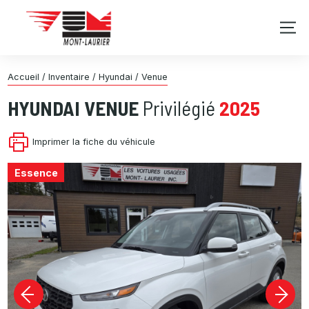
Accueil
/
Inventaire
/
Hyundai
/
Venue
HYUNDAI
VENUE
Privilégié
2025
Imprimer la fiche du véhicule
Essence