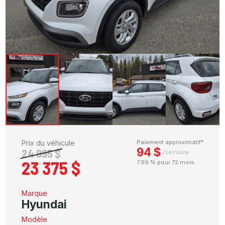
Prix du véhicule
Paiement approximatif*
94 $
24 995 $
/semaine
23 375 $
7.99 % pour 72 mois
Marque
Hyundai
Modèle